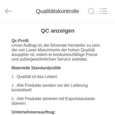
Silk
Road
Enterprise
Qualitätskontrolle
Management
Services
Co.,LTD.
All
Rights
HAUS
Reserved.
QC anzeigen
Qc-Profil
PRODUKTE
Unser Auftrag ist, der führende Hersteller zu sein,
der von Laser-Maschinerie der hohen Qualität
&supplier ist, indem er konkurrenzfähige Preise
ÜBER
und außergewöhnlichen Service anbietet.
UNS
Materielle Standardpolitik
Qualität ist das Leben!
1 .
FABRIK-
Alle Produkte werden vor der Lieferung
2 .
kontrolliert!
AUSFLUG
Alle Produkte stimmen mit Exportstandards
3 .
überein.
QUALITÄTSKONTROLLE
Unternehmensauftrag: