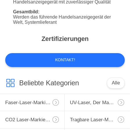
Handelsanzeigegerät mit zuverlässiger Qualität
TRETEN
Gesamtbild:
Werden das führende Handelsanzeigegerät der
SIE
Welt, Systemlieferant
MIT
UNS
Zertifizierungen
IN
VERBINDUNG
KONTAKT!
FORDERN
Beliebte Kategorien
Alle
SIE
EIN
Faser-Laser-Markierungs-Maschine
UV-Laser, Der Maschine Markiert
ZITAT
CO2 Laser-Markierungs-Maschine
Tragbare Laser-Markierungs-Maschine
SITEMAP