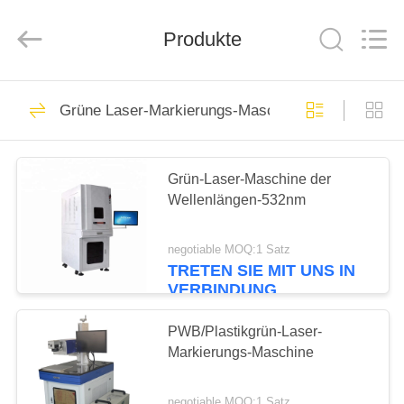
Silk
Road
Enterprise
Produkte
Management
Services
Co.,LTD.
All
Rights
HAUS
7
Reserved.
Grüne Laser-Markierungs-Maschine
Faser-Laser-
PRODUKTE
Markierungs-
Grün-Laser-Maschine der
Maschine
Wellenlängen-532nm
ÜBER
UNS
negotiable MOQ:1 Satz
TRETEN SIE MIT UNS IN
7
VERBINDUNG
FABRIK-
UV-Laser, der
AUSFLUG
PWB/Plastikgrün-Laser-
Markierungs-Maschine
Maschine markiert
QUALITÄTSKONTROLLE
negotiable MOQ:1 Satz