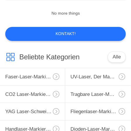
No more things
7
Handlaser-
KONTAKT!
Markierungs-
Maschine
Beliebte Kategorien
Alle
Faser-Laser-Markierungs-Maschine
UV-Laser, Der Maschine Markiert
7
Dioden-Laser-
CO2 Laser-Markierungs-Maschine
Tragbare Laser-Markierungs-Maschine
Markierungs-
Maschine
YAG Laser-Schweißgerät
Fliegenlaser-Markierungsmaschine
Handlaser-Markierungs-Maschine
Dioden-Laser-Markierungs-Maschine