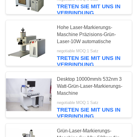
TRETEN SIE MIT UNS IN
TRETEN
VERBINDUNG
SIE
7
Hohe Laser-Markierungs-
MIT
Maschine Präzisions-Grün-
CO2 Laser-
UNS
Laser-10W automatische
Markierungs-
IN
negotiable MOQ:1 Satz
TRETEN SIE MIT UNS IN
VERBINDUNG
Maschine
VERBINDUNG
FORDERN
Desktop 10000mm/s 532nm 3
Watt-Grün-Laser-Markierungs-
SIE
7
Maschine
EIN
Tragbare Laser-
negotiable MOQ:1 Satz
ZITAT
TRETEN SIE MIT UNS IN
Markierungs-
VERBINDUNG
Maschine
SITEMAP
Grün-Laser-Markierungs-