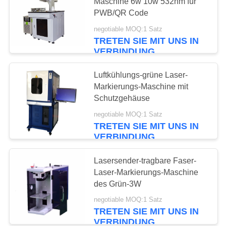
Maschine 6w 10w 532nm für
PWB/QR Code
PRIVACY
negotiable MOQ:1 Satz
8
POLICY
TRETEN SIE MIT UNS IN
VERBINDUNG
YAG Laser-
Schweißgerät
Luftkühlungs-grüne Laser-
Markierungs-Maschine mit
Schutzgehäuse
negotiable MOQ:1 Satz
TRETEN SIE MIT UNS IN
VERBINDUNG
8
Fliegenlaser-
Lasersender-tragbare Faser-
Laser-Markierungs-Maschine
Markierungsmaschine
des Grün-3W
negotiable MOQ:1 Satz
TRETEN SIE MIT UNS IN
VERBINDUNG