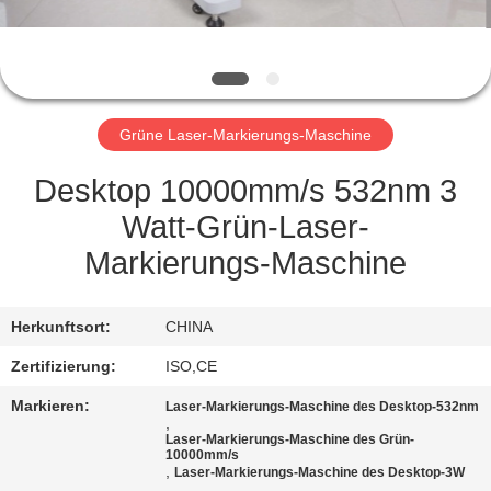
TRETEN
SIE
MIT
Grüne Laser-Markierungs-Maschine
UNS
IN
Desktop 10000mm/s 532nm 3
VERBINDUNG
Watt-Grün-Laser-
Markierungs-Maschine
FORDERN
SIE
Herkunftsort:
CHINA
EIN
Zertifizierung:
ISO,CE
ZITAT
Markieren:
Laser-Markierungs-Maschine des Desktop-532nm
,
Laser-Markierungs-Maschine des Grün-
10000mm/s
SITEMAP
,
Laser-Markierungs-Maschine des Desktop-3W