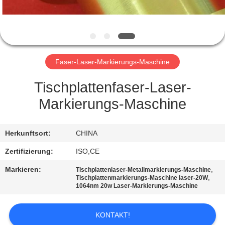
TRETEN
SIE
MIT
Faser-Laser-Markierungs-Maschine
UNS
IN
Tischplattenfaser-Laser-
VERBINDUNG
Markierungs-Maschine
FORDERN
Herkunftsort:
CHINA
SIE
Zertifizierung:
ISO,CE
EIN
Markieren:
,
Tischplattenlaser-Metallmarkierungs-Maschine
,
Tischplattenmarkierungs-Maschine laser-20W
ZITAT
1064nm 20w Laser-Markierungs-Maschine
SITEMAP
KONTAKT!