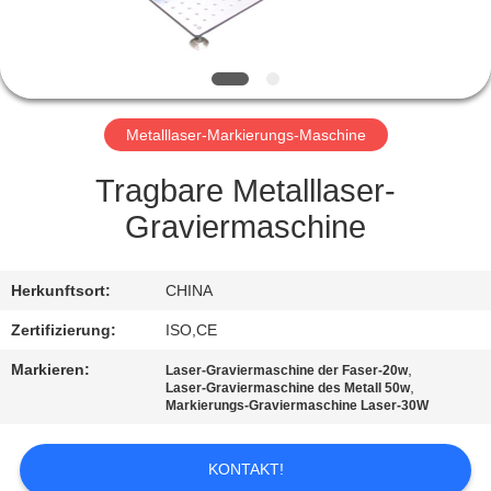
TRETEN
SIE
MIT
Metalllaser-Markierungs-Maschine
UNS
IN
Tragbare Metalllaser-
VERBINDUNG
Graviermaschine
FORDERN
Herkunftsort:
CHINA
SIE
Zertifizierung:
ISO,CE
EIN
Markieren:
,
Laser-Graviermaschine der Faser-20w
,
Laser-Graviermaschine des Metall 50w
ZITAT
Markierungs-Graviermaschine Laser-30W
SITEMAP
KONTAKT!