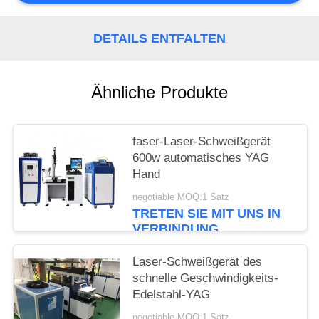
PRIVACY
DETAILS ENTFALTEN
POLICY
Ähnliche Produkte
faser-Laser-Schweißgerät
600w automatisches YAG
Hand
negotiable MOQ:1 Satz
TRETEN SIE MIT UNS IN
VERBINDUNG
Laser-Schweißgerät des
schnelle Geschwindigkeits-
Edelstahl-YAG
negotiable MOQ:1 Satz