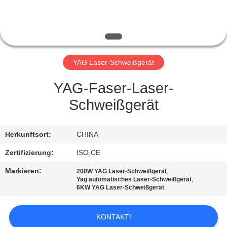
TRETEN
SIE
MIT
YAG Laser-Schweißgerät
UNS
IN
YAG-Faser-Laser-
VERBINDUNG
Schweißgerät
FORDERN
Herkunftsort:
CHINA
SIE
Zertifizierung:
ISO,CE
EIN
Markieren:
,
200W YAG Laser-Schweißgerät
,
Yag automatisches Laser-Schweißgerät
ZITAT
6KW YAG Laser-Schweißgerät
SITEMAP
KONTAKT!