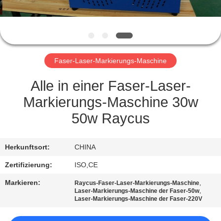
TRETEN
SIE
MIT
Faser-Laser-Markierungs-Maschine
UNS
IN
Alle in einer Faser-Laser-
VERBINDUNG
Markierungs-Maschine 30w
50w Raycus
FORDERN
SIE
Herkunftsort:
CHINA
EIN
Zertifizierung:
ISO,CE
ZITAT
Markieren:
,
Raycus-Faser-Laser-Markierungs-Maschine
,
Laser-Markierungs-Maschine der Faser-50w
Laser-Markierungs-Maschine der Faser-220V
SITEMAP