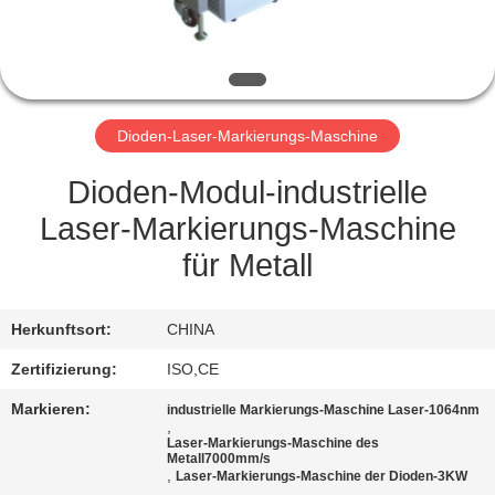
TRETEN
SIE
MIT
Dioden-Laser-Markierungs-Maschine
UNS
IN
Dioden-Modul-industrielle
VERBINDUNG
Laser-Markierungs-Maschine
für Metall
FORDERN
SIE
Herkunftsort:
CHINA
EIN
Zertifizierung:
ISO,CE
ZITAT
Markieren:
industrielle Markierungs-Maschine Laser-1064nm
,
Laser-Markierungs-Maschine des
Metall7000mm/s
SITEMAP
,
Laser-Markierungs-Maschine der Dioden-3KW