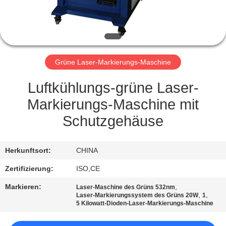
TRETEN
SIE
MIT
Grüne Laser-Markierungs-Maschine
UNS
IN
Luftkühlungs-grüne Laser-
VERBINDUNG
Markierungs-Maschine mit
Schutzgehäuse
FORDERN
SIE
Herkunftsort:
CHINA
EIN
Zertifizierung:
ISO,CE
ZITAT
Markieren:
,
Laser-Maschine des Grüns 532nm
,
,
Laser-Markierungssystem des Grüns 20W
1
5 Kilowatt-Dioden-Laser-Markierungs-Maschine
SITEMAP