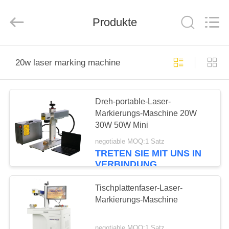
Silk
Road
Enterprise
Produkte
Management
Services
Co.,LTD.
All
Rights
HAUS
Reserved.
20w laser marking machine
PRODUKTE
Dreh-portable-Laser-
Markierungs-Maschine 20W
ÜBER
30W 50W Mini
UNS
negotiable MOQ:1 Satz
TRETEN SIE MIT UNS IN
VERBINDUNG
FABRIK-
AUSFLUG
Tischplattenfaser-Laser-
Markierungs-Maschine
QUALITÄTSKONTROLLE
negotiable MOQ:1 Satz