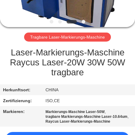
TRETEN
SIE
MIT
Tragbare Laser-Markierungs-Maschine
UNS
IN
Laser-Markierungs-Maschine
VERBINDUNG
Raycus Laser-20W 30W 50W
tragbare
FORDERN
SIE
Herkunftsort:
CHINA
EIN
Zertifizierung:
ISO,CE
ZITAT
Markieren:
,
Markierungs-Maschine Laser-50W
,
tragbare Markierungs-Maschine Laser-10.64um
Raycus Laser-Markierungs-Maschine
SITEMAP