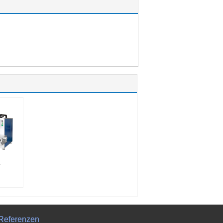
-
ern
ahl-
rungs-
Referenzen