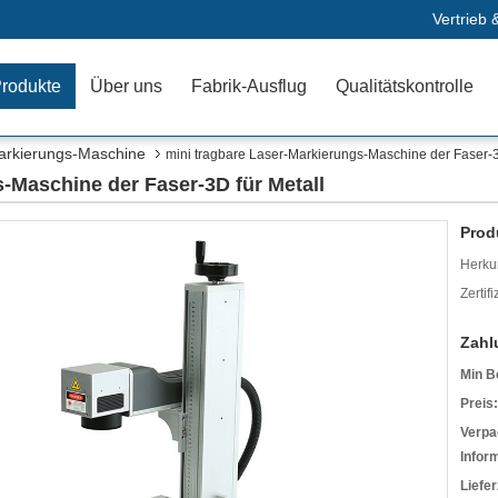
Vertrieb 
rodukte
Über uns
Fabrik-Ausflug
Qualitätskontrolle
arkierungs-Maschine
mini tragbare Laser-Markierungs-Maschine der Faser-3
-Maschine der Faser-3D für Metall
Prod
Herkun
Zertif
Zahl
Min B
Preis:
Verpa
Infor
Liefer