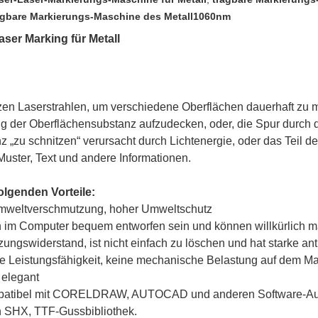
agbare Markierungs-Maschine des Metall1060nm
aser Marking für Metall
 Laserstrahlen, um verschiedene Oberflächen dauerhaft zu mar
ng der Oberflächensubstanz aufzudecken, oder, die Spur durch 
„zu schnitzen“ verursacht durch Lichtenergie, oder das Teil de
Muster, Text und andere Informationen.
olgenden Vorteile:
e Umweltverschmutzung, hoher Umweltschutz
 im Computer bequem entworfen sein und können willkürlich m
ungswiderstand, ist nicht einfach zu löschen und hat starke an
he Leistungsfähigkeit, keine mechanische Belastung auf dem Ma
 elegant
ompatibel mit CORELDRAW, AUTOCAD und anderen Software-Aus
h SHX, TTF-Gussbibliothek.