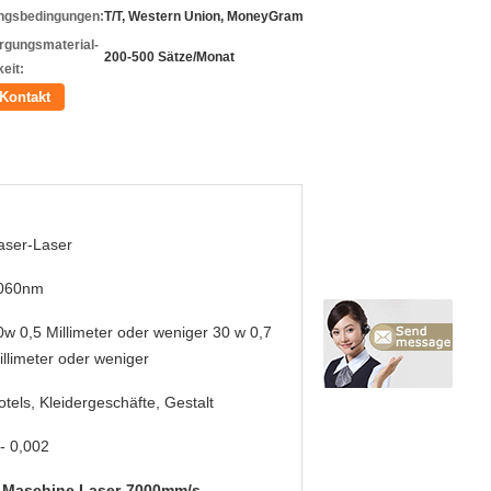
ngsbedingungen:
T/T, Western Union, MoneyGram
rgungsmaterial-
200-500 Sätze/Monat
eit:
Kontakt
aser-Laser
060nm
0w 0,5 Millimeter oder weniger 30 w 0,7
illimeter oder weniger
otels, Kleidergeschäfte, Gestalt
/- 0,002
s-Maschine Laser-7000mm/s
,