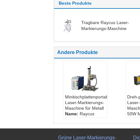
Beste Produkte
Tragbare Raycus Laser-
Markierungs-Maschine
Andere Produkte
Minitischplattenportable-
Dreh-p
Laser-Markierungs-
Laser
Maschine für Metall
Masch
Name:
Raycus
50W M
Laser-Markierungs-
Name
Maschine
Laser
Laser-Art:
Faser-
Masch
Laser
Laser
Grüne Laser-Markierungs-
Di