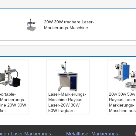
20W 30W tragbare Laser-
Markierungs-Maschine
ortable-
Laser-Markierungs-
20w 30w 50w
-Markierungs-
Maschine Raycus
Raycus Laser
ine 20W 30W
Laser-20W 30W
Markierungs-
ini
50W tragbare
Maschine aus
:
Raycus
Name:
Raycus
optischen Fas
-Markierungs-
Laser-Markierungs-
Name:
Edelst
ine
Maschine
Laser-Markie
-Art:
Faser-
Laser-Art:
Faser-
Maschine
oden-Laser-Markierungs-
Metalllaser-Markierungs-