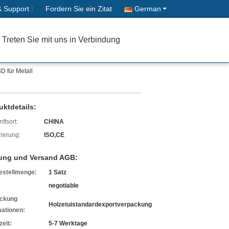
& Support :
Fordern Sie ein Zitat
German
Treten Sie mit uns in Verbindung
D für Metall
uktdetails:
ftsort:
CHINA
izierung:
ISO,CE
ung und Versand AGB:
estellmenge:
1 Satz
negotiable
ckung
Holzetuistandardexportverpackung
mationen:
zeit:
5-7 Werktage