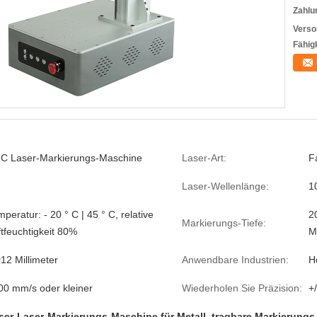
Zahlu
Verso
Fähigk
C Laser-Markierungs-Maschine
Laser-Art:
F
Laser-Wellenlänge:
1
peratur: - 20 ° C | 45 ° C, relative
2
Markierungs-Tiefe:
ftfeuchtigkeit 80%
M
12 Millimeter
Anwendbare Industrien:
H
00 mm/s oder kleiner
Wiederholen Sie Präzision:
+
ser-Laser-Markierungs-Maschine für Metall
,
tragbare Markierung